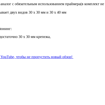
налог с обязательным использованием праймера(в комплект не 
вает двух видов 30 х 30 мм и 30 х 40 мм
Тюнинг:
остаточно 30 х 30 мм крепежа,
л YouTube, чтобы не пропустить новый обзор!