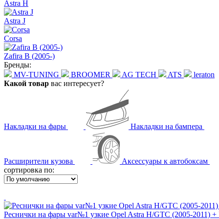
Astra H
Astra J
Corsa
Zafira B (2005-)
Бренды:
MV-TUNING
BROOMER
AG TECH
ATS
leraton
Какой товар
вас интересует?
Накладки на фары
Накладки на бампера
Расширители кузова
Аксессуары к автобоксам
сортировка по:
Реснички на фары var№1 узкие Opel Astra H/GTC (2005-2