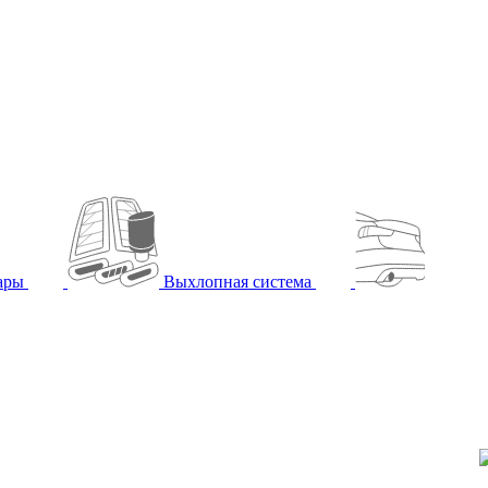
уары
Выхлопная система